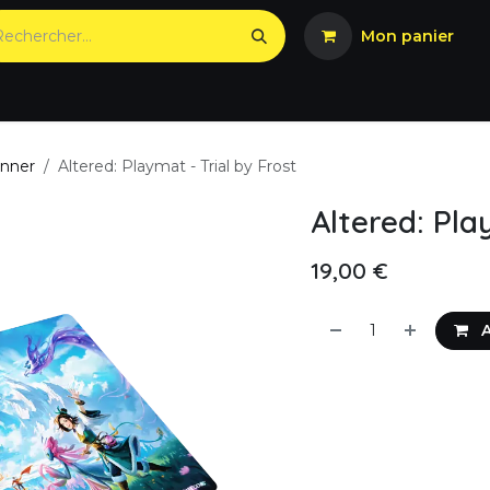
Mon panier
onner
Altered: Playmat - Trial by Frost
Altered: Pla
19,00
€
A