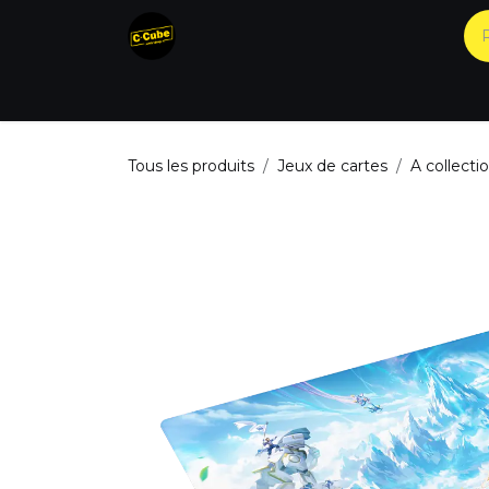
Se rendre au contenu
Accueil
Nos produits
Catégories
Tous les produits
Jeux de cartes
A collecti