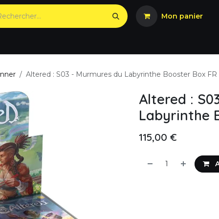
Mon panier
onner
Altered : S03 - Murmures du Labyrinthe Booster Box FR 
Altered : S0
Labyrinthe 
115,00
€
A