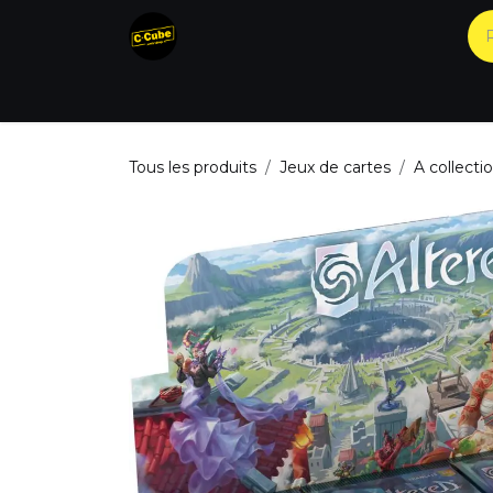
Se rendre au contenu
Accueil
Nos produits
Catégories
Tous les produits
Jeux de cartes
A collecti