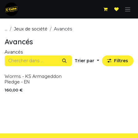
Se rendre au contenu
...
Jeux de société
Avancés
Avancés
Avancés
Trier par
Filtres
Worms - KS Armageddon
Pledge - EN
160,00
€