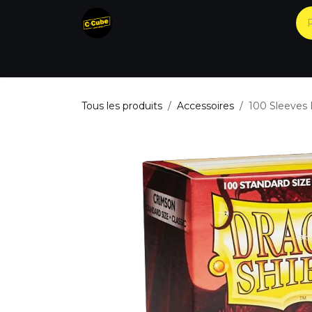
Se rendre au contenu
Accueil
Nos produits
Catégories
Tous les produits
Accessoires
100 Sleeves 